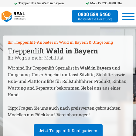
Treppenlifte für
Wald in Bayern
Mo. - Fr. 7:30-19:00 Uhr
0800 589 5460
Kostenfreie Beratung
Ihr Treppenlift-Anbieter in
Wald in Bayern
& Umgebung
Treppenlift
Wald in Bayern
Ihr Weg zu mehr Mobilität
Wir sind Ihr Treppenlift Spezialist in
Wald in Bayern
und
Umgebung. Unser Angebot umfasst Sitzlifte, Stehlifte sowie
Hub- und Plattformlifte für Rollstuhlfahrer. Produkt, Einbau,
Wartung und Reparatur bekommen Sie bei uns aus einer
Hand.
Tipp:
Fragen Sie uns auch nach preiswerten gebrauchten
Modellen aus Rückkauf-Vereinbarungen!
Jetzt Treppenlift Konfigurieren