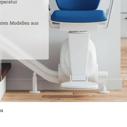
eparatur
hten Modellen aus
en