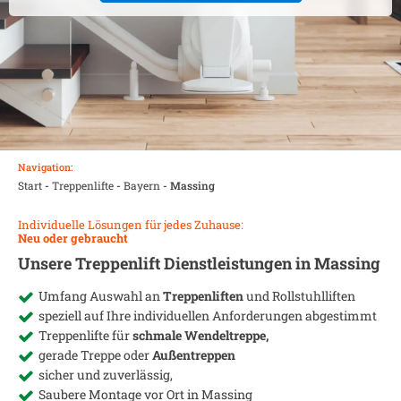
Navigation:
Start
-
Treppenlifte
-
Bayern
-
Massing
Individuelle Lösungen für jedes Zuhause:
Neu oder gebraucht
Unsere Treppenlift Dienstleistungen in
Massing
Umfang Auswahl an
Treppenliften
und Rollstuhlliften
speziell auf Ihre individuellen Anforderungen abgestimmt
Treppenlifte für
schmale Wendeltreppe,
gerade Treppe oder
Außentreppen
sicher und zuverlässig,
Saubere Montage vor Ort in
Massing