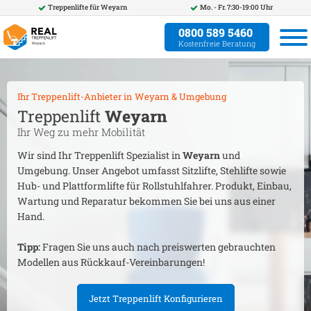
Treppenlifte für
Weyarn
Mo. - Fr. 7:30-19:00 Uhr
0800 589 5460
Kostenfreie Beratung
Ihr Treppenlift-Anbieter in
Weyarn
& Umgebung
Treppenlift
Weyarn
Ihr Weg zu mehr Mobilität
Wir sind Ihr Treppenlift Spezialist in
Weyarn
und
Umgebung. Unser Angebot umfasst Sitzlifte, Stehlifte sowie
Hub- und Plattformlifte für Rollstuhlfahrer. Produkt, Einbau,
Wartung und Reparatur bekommen Sie bei uns aus einer
Hand.
Tipp:
Fragen Sie uns auch nach preiswerten gebrauchten
Modellen aus Rückkauf-Vereinbarungen!
Jetzt Treppenlift Konfigurieren