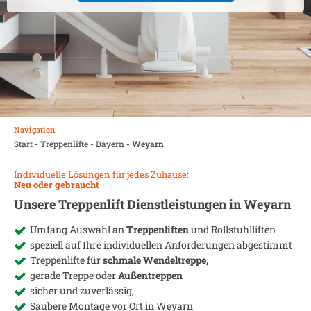
Navigation:
Start
-
Treppenlifte
-
Bayern
-
Weyarn
Individuelle Lösungen für jedes Zuhause:
Neu oder gebraucht
Unsere Treppenlift Dienstleistungen in
Weyarn
Umfang Auswahl an
Treppenliften
und Rollstuhlliften
speziell auf Ihre individuellen Anforderungen abgestimmt
Treppenlifte für
schmale Wendeltreppe,
gerade Treppe oder
Außentreppen
sicher und zuverlässig,
Saubere Montage vor Ort in
Weyarn