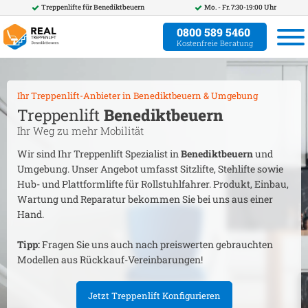
Treppenlifte für
Benediktbeuern
Mo. - Fr. 7:30-19:00 Uhr
0800 589 5460
Kostenfreie Beratung
Ihr Treppenlift-Anbieter in
Benediktbeuern
& Umgebung
Treppenlift
Benediktbeuern
Ihr Weg zu mehr Mobilität
Wir sind Ihr Treppenlift Spezialist in
Benediktbeuern
und
Umgebung. Unser Angebot umfasst Sitzlifte, Stehlifte sowie
Hub- und Plattformlifte für Rollstuhlfahrer. Produkt, Einbau,
Wartung und Reparatur bekommen Sie bei uns aus einer
Hand.
Tipp:
Fragen Sie uns auch nach preiswerten gebrauchten
Modellen aus Rückkauf-Vereinbarungen!
Jetzt Treppenlift Konfigurieren