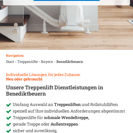
Navigation:
Start
-
Treppenlifte
-
Bayern
-
Benediktbeuern
Individuelle Lösungen für jedes Zuhause:
Neu oder gebraucht
Unsere Treppenlift Dienstleistungen in
Benediktbeuern
Umfang Auswahl an
Treppenliften
und Rollstuhlliften
speziell auf Ihre individuellen Anforderungen abgestimmt
Treppenlifte für
schmale Wendeltreppe,
gerade Treppe oder
Außentreppen
sicher und zuverlässig,