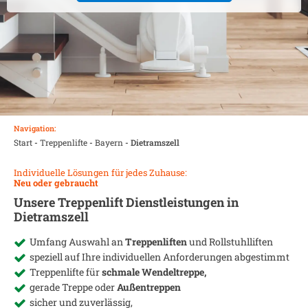
Navigation:
Start
-
Treppenlifte
-
Bayern
-
Dietramszell
Individuelle Lösungen für jedes Zuhause:
Neu oder gebraucht
Unsere Treppenlift Dienstleistungen in
Dietramszell
Umfang Auswahl an
Treppenliften
und Rollstuhlliften
speziell auf Ihre individuellen Anforderungen abgestimmt
Treppenlifte für
schmale Wendeltreppe,
gerade Treppe oder
Außentreppen
sicher und zuverlässig,