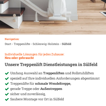
Navigation:
Start
-
Treppenlifte
-
Schleswig-Holstein
-
Sülfeld
Individuelle Lösungen für jedes Zuhause:
Neu oder gebraucht
Unsere Treppenlift Dienstleistungen in
Sülfeld
Umfang Auswahl an
Treppenliften
und Rollstuhlliften
speziell auf Ihre individuellen Anforderungen abgestimmt
Treppenlifte für
schmale Wendeltreppe,
gerade Treppe oder
Außentreppen
sicher und zuverlässig,
Saubere Montage vor Ort in
Sülfeld