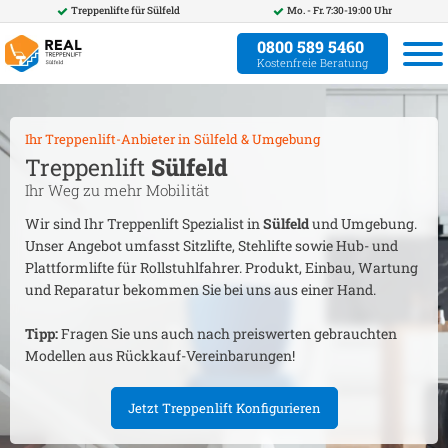
Treppenlifte für
Sülfeld
Mo. - Fr. 7:30-19:00 Uhr
0800 589 5460
Kostenfreie Beratung
Ihr Treppenlift-Anbieter in
Sülfeld
& Umgebung
Treppenlift
Sülfeld
Ihr Weg zu mehr Mobilität
Wir sind Ihr Treppenlift Spezialist in
Sülfeld
und Umgebung.
Unser Angebot umfasst Sitzlifte, Stehlifte sowie Hub- und
Plattformlifte für Rollstuhlfahrer. Produkt, Einbau, Wartung
und Reparatur bekommen Sie bei uns aus einer Hand.
Tipp:
Fragen Sie uns auch nach preiswerten gebrauchten
Modellen aus Rückkauf-Vereinbarungen!
Jetzt Treppenlift Konfigurieren