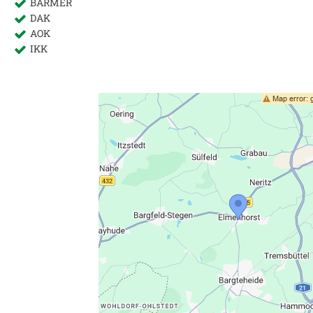
BARMER
DAK
AOK
IKK