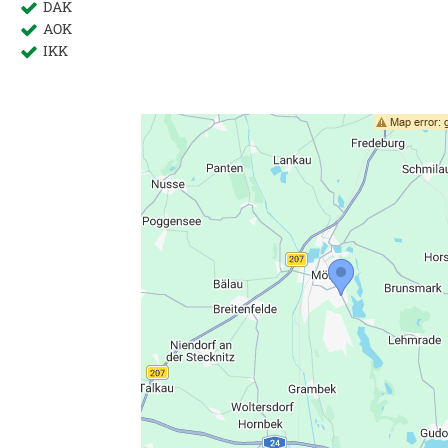
DAK
AOK
IKK