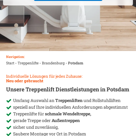
Navigation:
Start
-
Treppenlifte
-
Brandenburg
-
Potsdam
Individuelle Lösungen für jedes Zuhause:
Neu oder gebraucht
Unsere Treppenlift Dienstleistungen in
Potsdam
Umfang Auswahl an
Treppenliften
und Rollstuhlliften
speziell auf Ihre individuellen Anforderungen abgestimmt
Treppenlifte für
schmale Wendeltreppe,
gerade Treppe oder
Außentreppen
sicher und zuverlässig,
Saubere Montage vor Ort in
Potsdam