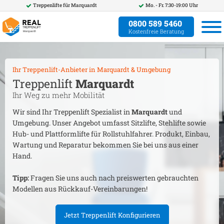
Treppenlifte für
Marquardt
Mo. - Fr. 7:30-19:00 Uhr
0800 589 5460
Kostenfreie Beratung
Ihr Treppenlift-Anbieter in
Marquardt
& Umgebung
Treppenlift
Marquardt
Ihr Weg zu mehr Mobilität
Wir sind Ihr Treppenlift Spezialist in
Marquardt
und
Umgebung. Unser Angebot umfasst Sitzlifte, Stehlifte sowie
Hub- und Plattformlifte für Rollstuhlfahrer. Produkt, Einbau,
Wartung und Reparatur bekommen Sie bei uns aus einer
Hand.
Tipp:
Fragen Sie uns auch nach preiswerten gebrauchten
Modellen aus Rückkauf-Vereinbarungen!
Jetzt Treppenlift Konfigurieren