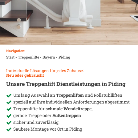
Navigation:
Start
-
Treppenlifte
-
Bayern
-
Piding
Individuelle Lösungen für jedes Zuhause:
Neu oder gebraucht
Unsere Treppenlift Dienstleistungen in
Piding
Umfang Auswahl an
Treppenliften
und Rollstuhlliften
speziell auf Ihre individuellen Anforderungen abgestimmt
Treppenlifte für
schmale Wendeltreppe,
gerade Treppe oder
Außentreppen
sicher und zuverlässig,
Saubere Montage vor Ort in
Piding