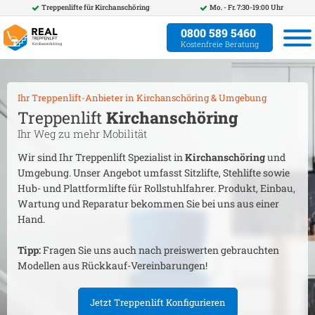
Treppenlifte für
Kirchanschöring
Mo. - Fr. 7:30-19:00 Uhr
0800 589 5460
Kostenfreie Beratung
Ihr Treppenlift-Anbieter in
Kirchanschöring
& Umgebung
Treppenlift
Kirchanschöring
Ihr Weg zu mehr Mobilität
Wir sind Ihr Treppenlift Spezialist in
Kirchanschöring
und
Umgebung. Unser Angebot umfasst Sitzlifte, Stehlifte sowie
Hub- und Plattformlifte für Rollstuhlfahrer. Produkt, Einbau,
Wartung und Reparatur bekommen Sie bei uns aus einer
Hand.
Tipp:
Fragen Sie uns auch nach preiswerten gebrauchten
Modellen aus Rückkauf-Vereinbarungen!
Jetzt Treppenlift Konfigurieren