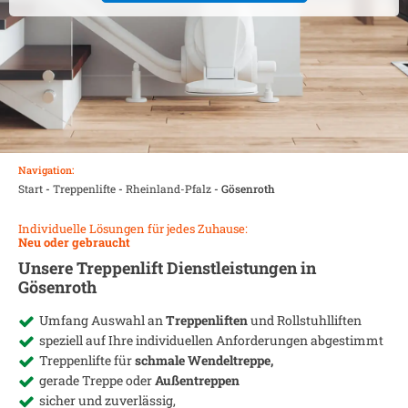
Navigation:
Start
-
Treppenlifte
-
Rheinland-Pfalz
-
Gösenroth
Individuelle Lösungen für jedes Zuhause:
Neu oder gebraucht
Unsere Treppenlift Dienstleistungen in
Gösenroth
Umfang Auswahl an
Treppenliften
und Rollstuhlliften
speziell auf Ihre individuellen Anforderungen abgestimmt
Treppenlifte für
schmale Wendeltreppe,
gerade Treppe oder
Außentreppen
sicher und zuverlässig,