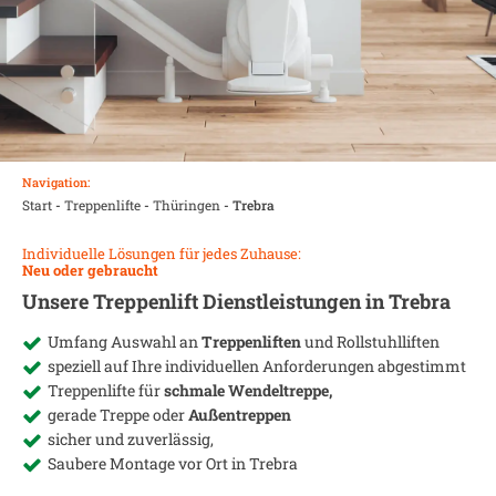
Navigation:
Start
-
Treppenlifte
-
Thüringen
-
Trebra
Individuelle Lösungen für jedes Zuhause:
Neu oder gebraucht
Unsere Treppenlift Dienstleistungen in
Trebra
Umfang Auswahl an
Treppenliften
und Rollstuhlliften
speziell auf Ihre individuellen Anforderungen abgestimmt
Treppenlifte für
schmale Wendeltreppe,
gerade Treppe oder
Außentreppen
sicher und zuverlässig,
Saubere Montage vor Ort in
Trebra