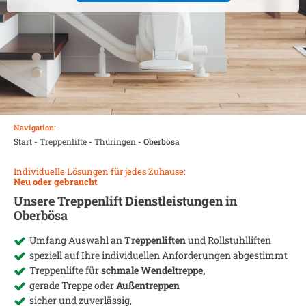
Navigation:
Start
-
Treppenlifte
-
Thüringen
-
Oberbösa
Individuelle Lösungen für jedes Zuhause:
Neu oder gebraucht
Unsere Treppenlift Dienstleistungen in
Oberbösa
Umfang Auswahl an
Treppenliften
und Rollstuhlliften
speziell auf Ihre individuellen Anforderungen abgestimmt
Treppenlifte für
schmale Wendeltreppe,
gerade Treppe oder
Außentreppen
sicher und zuverlässig,