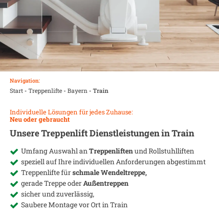
Navigation:
Start
-
Treppenlifte
-
Bayern
-
Train
Individuelle Lösungen für jedes Zuhause:
Neu oder gebraucht
Unsere Treppenlift Dienstleistungen in
Train
Umfang Auswahl an
Treppenliften
und Rollstuhlliften
speziell auf Ihre individuellen Anforderungen abgestimmt
Treppenlifte für
schmale Wendeltreppe,
gerade Treppe oder
Außentreppen
sicher und zuverlässig,
Saubere Montage vor Ort in
Train