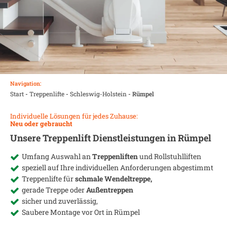
Navigation:
Start
-
Treppenlifte
-
Schleswig-Holstein
-
Rümpel
Individuelle Lösungen für jedes Zuhause:
Neu oder gebraucht
Unsere Treppenlift Dienstleistungen in
Rümpel
Umfang Auswahl an
Treppenliften
und Rollstuhlliften
speziell auf Ihre individuellen Anforderungen abgestimmt
Treppenlifte für
schmale Wendeltreppe,
gerade Treppe oder
Außentreppen
sicher und zuverlässig,
Saubere Montage vor Ort in
Rümpel