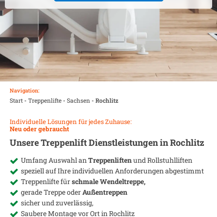
Navigation:
Start
-
Treppenlifte
-
Sachsen
-
Rochlitz
Individuelle Lösungen für jedes Zuhause:
Neu oder gebraucht
Unsere Treppenlift Dienstleistungen in
Rochlitz
Umfang Auswahl an
Treppenliften
und Rollstuhlliften
speziell auf Ihre individuellen Anforderungen abgestimmt
Treppenlifte für
schmale Wendeltreppe,
gerade Treppe oder
Außentreppen
sicher und zuverlässig,
Saubere Montage vor Ort in
Rochlitz