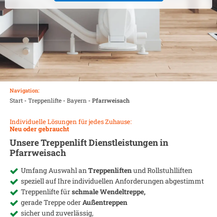
Navigation:
Start
-
Treppenlifte
-
Bayern
-
Pfarrweisach
Individuelle Lösungen für jedes Zuhause:
Neu oder gebraucht
Unsere Treppenlift Dienstleistungen in
Pfarrweisach
Umfang Auswahl an
Treppenliften
und Rollstuhlliften
speziell auf Ihre individuellen Anforderungen abgestimmt
Treppenlifte für
schmale Wendeltreppe,
gerade Treppe oder
Außentreppen
sicher und zuverlässig,