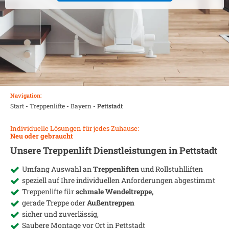
Navigation:
Start
-
Treppenlifte
-
Bayern
-
Pettstadt
Individuelle Lösungen für jedes Zuhause:
Neu oder gebraucht
Unsere Treppenlift Dienstleistungen in
Pettstadt
Umfang Auswahl an
Treppenliften
und Rollstuhlliften
speziell auf Ihre individuellen Anforderungen abgestimmt
Treppenlifte für
schmale Wendeltreppe,
gerade Treppe oder
Außentreppen
sicher und zuverlässig,
Saubere Montage vor Ort in
Pettstadt