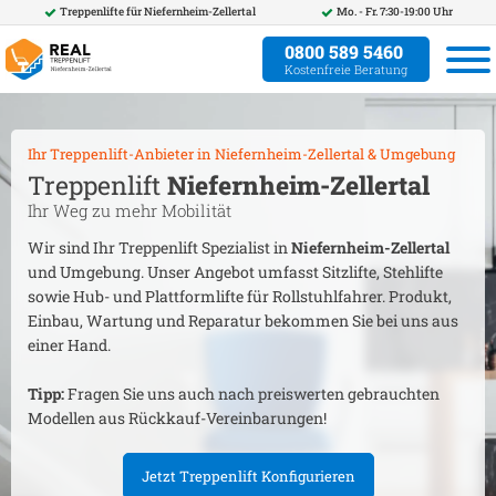
Treppenlifte für
Niefernheim-Zellertal
Mo. - Fr. 7:30-19:00 Uhr
0800 589 5460
Kostenfreie Beratung
Ihr Treppenlift-Anbieter in
Niefernheim-Zellertal
& Umgebung
Treppenlift
Niefernheim-Zellertal
Ihr Weg zu mehr Mobilität
Wir sind Ihr Treppenlift Spezialist in
Niefernheim-Zellertal
und Umgebung. Unser Angebot umfasst Sitzlifte, Stehlifte
sowie Hub- und Plattformlifte für Rollstuhlfahrer. Produkt,
Einbau, Wartung und Reparatur bekommen Sie bei uns aus
einer Hand.
Tipp:
Fragen Sie uns auch nach preiswerten gebrauchten
Modellen aus Rückkauf-Vereinbarungen!
Jetzt Treppenlift Konfigurieren