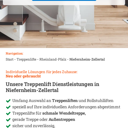
Navigation:
Start
-
Treppenlifte
-
Rheinland-Pfalz
-
Niefernheim-Zellertal
Individuelle Lösungen für jedes Zuhause:
Neu oder gebraucht
Unsere Treppenlift Dienstleistungen in
Niefernheim-Zellertal
Umfang Auswahl an
Treppenliften
und Rollstuhlliften
speziell auf Ihre individuellen Anforderungen abgestimmt
Treppenlifte für
schmale Wendeltreppe,
gerade Treppe oder
Außentreppen
sicher und zuverlässig,