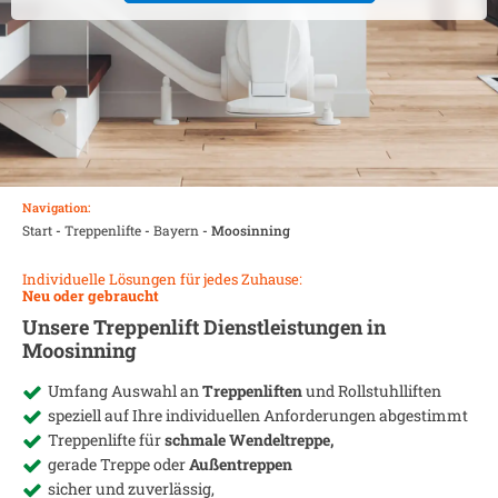
Navigation:
Start
-
Treppenlifte
-
Bayern
-
Moosinning
Individuelle Lösungen für jedes Zuhause:
Neu oder gebraucht
Unsere Treppenlift Dienstleistungen in
Moosinning
Umfang Auswahl an
Treppenliften
und Rollstuhlliften
speziell auf Ihre individuellen Anforderungen abgestimmt
Treppenlifte für
schmale Wendeltreppe,
gerade Treppe oder
Außentreppen
sicher und zuverlässig,