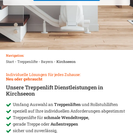
Navigation:
Start
-
Treppenlifte
-
Bayern
-
Kirchseeon
Individuelle Lösungen für jedes Zuhause:
Neu oder gebraucht
Unsere Treppenlift Dienstleistungen in
Kirchseeon
Umfang Auswahl an
Treppenliften
und Rollstuhlliften
speziell auf Ihre individuellen Anforderungen abgestimmt
Treppenlifte für
schmale Wendeltreppe,
gerade Treppe oder
Außentreppen
sicher und zuverlässig,