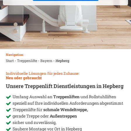
Navigation:
Start
-
Treppenlifte
-
Bayern
-
Hepberg
Individuelle Lösungen für jedes Zuhause:
Neu oder gebraucht
Unsere Treppenlift Dienstleistungen in
Hepberg
Umfang Auswahl an
Treppenliften
und Rollstuhlliften
speziell auf Ihre individuellen Anforderungen abgestimmt
Treppenlifte für
schmale Wendeltreppe,
gerade Treppe oder
Außentreppen
sicher und zuverlässig,
Saubere Montage vor Ort in
Hepberg