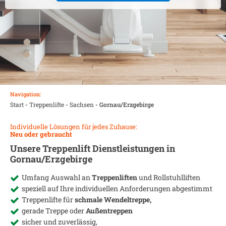
Navigation:
Start
-
Treppenlifte
-
Sachsen
-
Gornau/Erzgebirge
Individuelle Lösungen für jedes Zuhause:
Neu oder gebraucht
Unsere Treppenlift Dienstleistungen in
Gornau/Erzgebirge
Umfang Auswahl an
Treppenliften
und Rollstuhlliften
speziell auf Ihre individuellen Anforderungen abgestimmt
Treppenlifte für
schmale Wendeltreppe,
gerade Treppe oder
Außentreppen
sicher und zuverlässig,