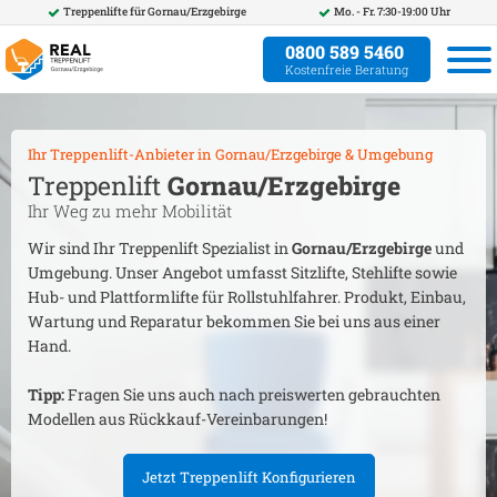
Treppenlifte für
Gornau/Erzgebirge
Mo. - Fr. 7:30-19:00 Uhr
0800 589 5460
Kostenfreie Beratung
Ihr Treppenlift-Anbieter in
Gornau/Erzgebirge
& Umgebung
Treppenlift
Gornau/Erzgebirge
Ihr Weg zu mehr Mobilität
Wir sind Ihr Treppenlift Spezialist in
Gornau/Erzgebirge
und
Umgebung. Unser Angebot umfasst Sitzlifte, Stehlifte sowie
Hub- und Plattformlifte für Rollstuhlfahrer. Produkt, Einbau,
Wartung und Reparatur bekommen Sie bei uns aus einer
Hand.
Tipp:
Fragen Sie uns auch nach preiswerten gebrauchten
Modellen aus Rückkauf-Vereinbarungen!
Jetzt Treppenlift Konfigurieren