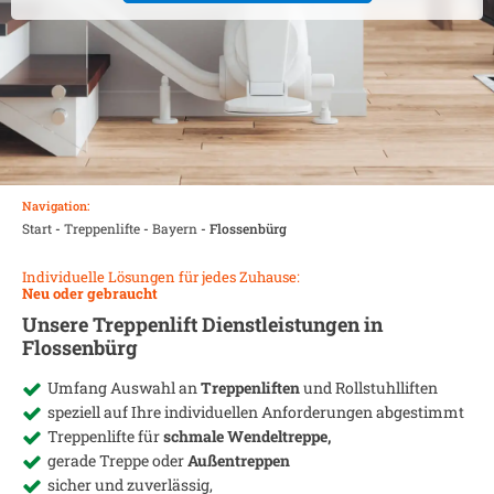
Navigation:
Start
-
Treppenlifte
-
Bayern
-
Flossenbürg
Individuelle Lösungen für jedes Zuhause:
Neu oder gebraucht
Unsere Treppenlift Dienstleistungen in
Flossenbürg
Umfang Auswahl an
Treppenliften
und Rollstuhlliften
speziell auf Ihre individuellen Anforderungen abgestimmt
Treppenlifte für
schmale Wendeltreppe,
gerade Treppe oder
Außentreppen
sicher und zuverlässig,