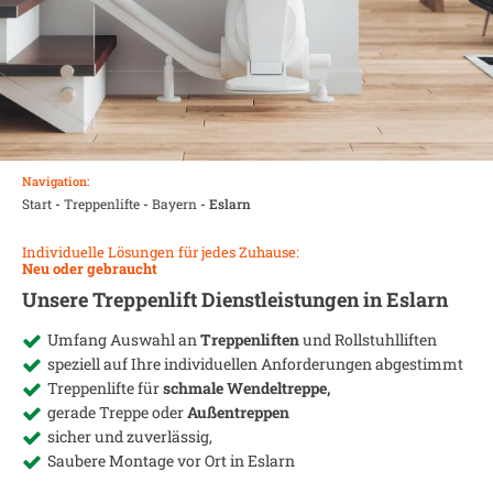
Navigation:
Start
-
Treppenlifte
-
Bayern
-
Eslarn
Individuelle Lösungen für jedes Zuhause:
Neu oder gebraucht
Unsere Treppenlift Dienstleistungen in
Eslarn
Umfang Auswahl an
Treppenliften
und Rollstuhlliften
speziell auf Ihre individuellen Anforderungen abgestimmt
Treppenlifte für
schmale Wendeltreppe,
gerade Treppe oder
Außentreppen
sicher und zuverlässig,
Saubere Montage vor Ort in
Eslarn