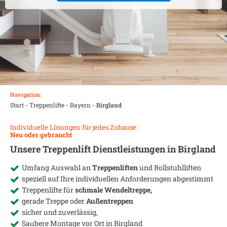
Navigation:
Start
-
Treppenlifte
-
Bayern
-
Birgland
Individuelle Lösungen für jedes Zuhause:
Neu oder gebraucht
Unsere Treppenlift Dienstleistungen in
Birgland
Umfang Auswahl an
Treppenliften
und Rollstuhlliften
speziell auf Ihre individuellen Anforderungen abgestimmt
Treppenlifte für
schmale Wendeltreppe,
gerade Treppe oder
Außentreppen
sicher und zuverlässig,
Saubere Montage vor Ort in
Birgland