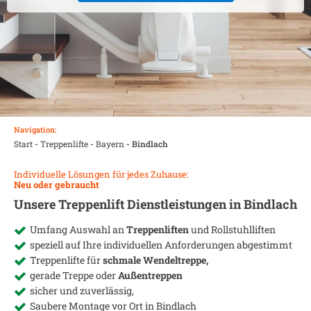
Navigation:
Start
-
Treppenlifte
-
Bayern
-
Bindlach
Individuelle Lösungen für jedes Zuhause:
Neu oder gebraucht
Unsere Treppenlift Dienstleistungen in
Bindlach
Umfang Auswahl an
Treppenliften
und Rollstuhlliften
speziell auf Ihre individuellen Anforderungen abgestimmt
Treppenlifte für
schmale Wendeltreppe,
gerade Treppe oder
Außentreppen
sicher und zuverlässig,
Saubere Montage vor Ort in
Bindlach