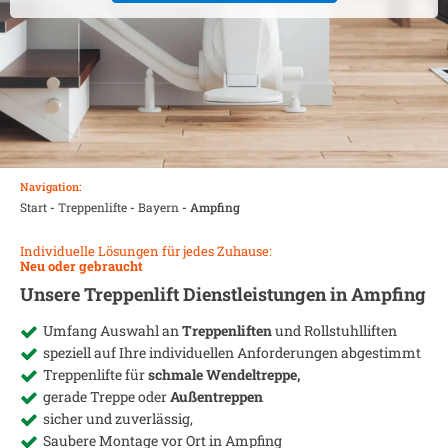
Navigation:
Start
-
Treppenlifte
-
Bayern
-
Ampfing
Individuelle Lösungen für jedes Zuhause:
Neu oder gebraucht
Unsere Treppenlift Dienstleistungen in
Ampfing
Umfang Auswahl an
Treppenliften
und Rollstuhlliften
speziell auf Ihre individuellen Anforderungen abgestimmt
Treppenlifte für
schmale Wendeltreppe,
gerade Treppe oder
Außentreppen
sicher und zuverlässig,
Saubere Montage vor Ort in
Ampfing