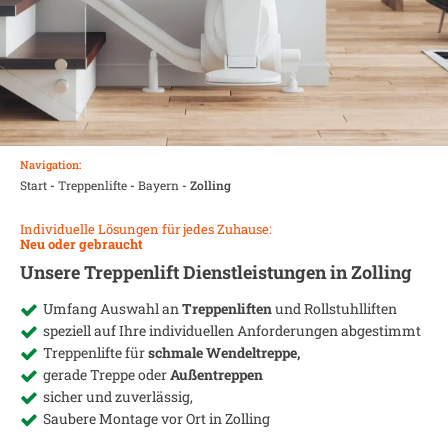
Navigation:
Start
-
Treppenlifte
-
Bayern
-
Zolling
Individuelle Lösungen für jedes Zuhause:
Neu oder gebraucht
Unsere Treppenlift Dienstleistungen in
Zolling
Umfang Auswahl an
Treppenliften
und Rollstuhlliften
speziell auf Ihre individuellen Anforderungen abgestimmt
Treppenlifte für
schmale Wendeltreppe,
gerade Treppe oder
Außentreppen
sicher und zuverlässig,
Saubere Montage vor Ort in
Zolling