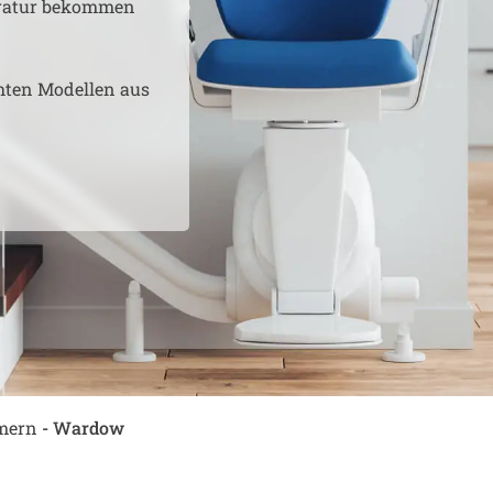
aratur bekommen
hten Modellen aus
mern
-
Wardow