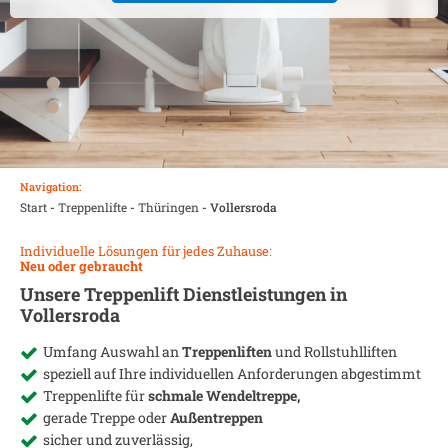
Navigation:
Start
-
Treppenlifte
-
Thüringen
-
Vollersroda
Individuelle Lösungen für jedes Zuhause:
Neu oder gebraucht
Unsere Treppenlift Dienstleistungen in
Vollersroda
Umfang Auswahl an
Treppenliften
und Rollstuhlliften
speziell auf Ihre individuellen Anforderungen abgestimmt
Treppenlifte für
schmale Wendeltreppe,
gerade Treppe oder
Außentreppen
sicher und zuverlässig,