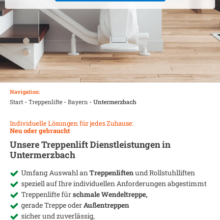
Navigation:
Start
-
Treppenlifte
-
Bayern
-
Untermerzbach
Individuelle Lösungen für jedes Zuhause:
Neu oder gebraucht
Unsere Treppenlift Dienstleistungen in
Untermerzbach
Umfang Auswahl an
Treppenliften
und Rollstuhlliften
speziell auf Ihre individuellen Anforderungen abgestimmt
Treppenlifte für
schmale Wendeltreppe,
gerade Treppe oder
Außentreppen
sicher und zuverlässig,