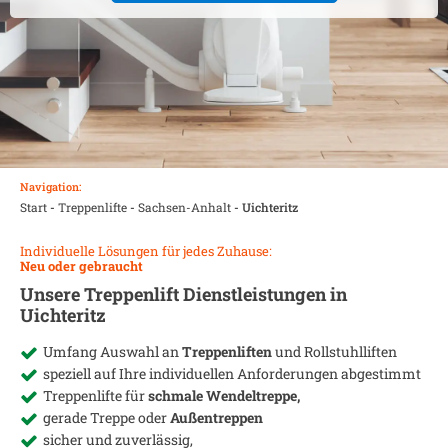
Navigation:
Start
-
Treppenlifte
-
Sachsen-Anhalt
-
Uichteritz
Individuelle Lösungen für jedes Zuhause:
Neu oder gebraucht
Unsere Treppenlift Dienstleistungen in
Uichteritz
Umfang Auswahl an
Treppenliften
und Rollstuhlliften
speziell auf Ihre individuellen Anforderungen abgestimmt
Treppenlifte für
schmale Wendeltreppe,
gerade Treppe oder
Außentreppen
sicher und zuverlässig,