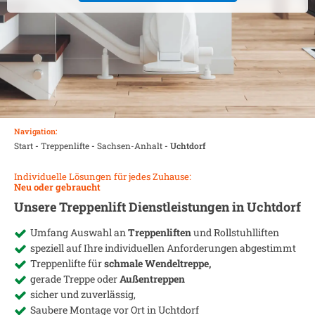
Navigation:
Start
-
Treppenlifte
-
Sachsen-Anhalt
-
Uchtdorf
Individuelle Lösungen für jedes Zuhause:
Neu oder gebraucht
Unsere Treppenlift Dienstleistungen in
Uchtdorf
Umfang Auswahl an
Treppenliften
und Rollstuhlliften
speziell auf Ihre individuellen Anforderungen abgestimmt
Treppenlifte für
schmale Wendeltreppe,
gerade Treppe oder
Außentreppen
sicher und zuverlässig,
Saubere Montage vor Ort in
Uchtdorf