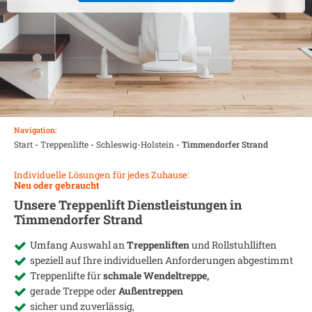
Navigation:
Start
-
Treppenlifte
-
Schleswig-Holstein
-
Timmendorfer Strand
Individuelle Lösungen für jedes Zuhause:
Neu oder gebraucht
Unsere Treppenlift Dienstleistungen in
Timmendorfer Strand
Umfang Auswahl an
Treppenliften
und Rollstuhlliften
speziell auf Ihre individuellen Anforderungen abgestimmt
Treppenlifte für
schmale Wendeltreppe,
gerade Treppe oder
Außentreppen
sicher und zuverlässig,