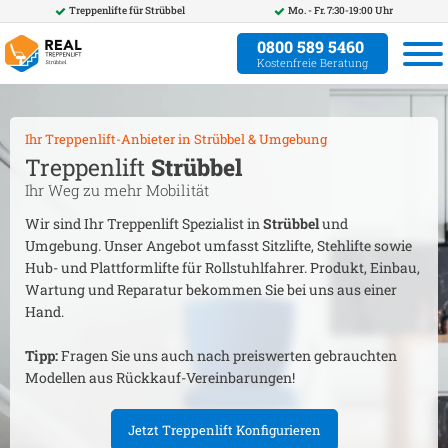
Treppenlifte für
Strübbel
Mo. - Fr. 7:30-19:00 Uhr
0800 589 5460
Kostenfreie Beratung
Ihr Treppenlift-Anbieter in
Strübbel
& Umgebung
Treppenlift
Strübbel
Ihr Weg zu mehr Mobilität
Wir sind Ihr Treppenlift Spezialist in
Strübbel
und
Umgebung. Unser Angebot umfasst Sitzlifte, Stehlifte sowie
Hub- und Plattformlifte für Rollstuhlfahrer. Produkt, Einbau,
Wartung und Reparatur bekommen Sie bei uns aus einer
Hand.
Tipp:
Fragen Sie uns auch nach preiswerten gebrauchten
Modellen aus Rückkauf-Vereinbarungen!
Jetzt Treppenlift Konfigurieren