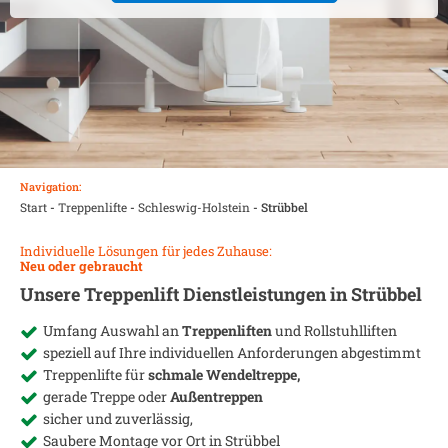
Navigation:
Start
-
Treppenlifte
-
Schleswig-Holstein
-
Strübbel
Individuelle Lösungen für jedes Zuhause:
Neu oder gebraucht
Unsere Treppenlift Dienstleistungen in
Strübbel
Umfang Auswahl an
Treppenliften
und Rollstuhlliften
speziell auf Ihre individuellen Anforderungen abgestimmt
Treppenlifte für
schmale Wendeltreppe,
gerade Treppe oder
Außentreppen
sicher und zuverlässig,
Saubere Montage vor Ort in
Strübbel