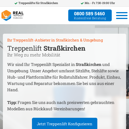
Treppenlifte für
Straßkirchen
Mo. - Fr. 7:30-19:00 Uhr
0800 589 5460
Kostenfreie Beratung
Ihr Treppenlift-Anbieter in
Straßkirchen
& Umgebung
Treppenlift
Straßkirchen
Ihr Weg zu mehr Mobilität
Wir sind Ihr Treppenlift Spezialist in
Straßkirchen
und
Umgebung. Unser Angebot umfasst Sitzlifte, Stehlifte sowie
Hub- und Plattformlifte für Rollstuhlfahrer. Produkt, Einbau,
Wartung und Reparatur bekommen Sie bei uns aus einer
Hand.
Tipp:
Fragen Sie uns auch nach preiswerten gebrauchten
Modellen aus Rückkauf-Vereinbarungen!
Jetzt Treppenlift Konfigurieren