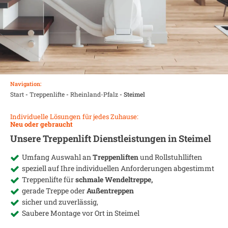
Navigation:
Start
-
Treppenlifte
-
Rheinland-Pfalz
-
Steimel
Individuelle Lösungen für jedes Zuhause:
Neu oder gebraucht
Unsere Treppenlift Dienstleistungen in
Steimel
Umfang Auswahl an
Treppenliften
und Rollstuhlliften
speziell auf Ihre individuellen Anforderungen abgestimmt
Treppenlifte für
schmale Wendeltreppe,
gerade Treppe oder
Außentreppen
sicher und zuverlässig,
Saubere Montage vor Ort in
Steimel