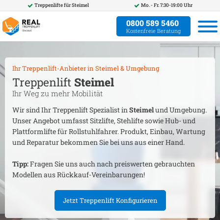
Treppenlifte für
Steimel
Mo. - Fr. 7:30-19:00 Uhr
0800 589 5460
Kostenfreie Beratung
Ihr Treppenlift-Anbieter in
Steimel
& Umgebung
Treppenlift
Steimel
Ihr Weg zu mehr Mobilität
Wir sind Ihr Treppenlift Spezialist in
Steimel
und Umgebung.
Unser Angebot umfasst Sitzlifte, Stehlifte sowie Hub- und
Plattformlifte für Rollstuhlfahrer. Produkt, Einbau, Wartung
und Reparatur bekommen Sie bei uns aus einer Hand.
Tipp:
Fragen Sie uns auch nach preiswerten gebrauchten
Modellen aus Rückkauf-Vereinbarungen!
Jetzt Treppenlift Konfigurieren