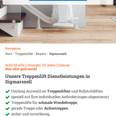
Navigation:
Start
-
Treppenlifte
-
Bayern
-
Sigmarszell
Individuelle Lösungen für jedes Zuhause:
Neu oder gebraucht
Unsere Treppenlift Dienstleistungen in
Sigmarszell
Umfang Auswahl an
Treppenliften
und Rollstuhlliften
speziell auf Ihre individuellen Anforderungen abgestimmt
Treppenlifte für
schmale Wendeltreppe,
gerade Treppe oder
Außentreppen
sicher und zuverlässig,