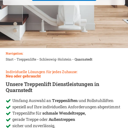
Navigation:
Start
-
Treppenlifte
-
Schleswig-Holstein
-
Quarnstedt
Individuelle Lösungen für jedes Zuhause:
Neu oder gebraucht
Unsere Treppenlift Dienstleistungen in
Quarnstedt
Umfang Auswahl an
Treppenliften
und Rollstuhlliften
speziell auf Ihre individuellen Anforderungen abgestimmt
Treppenlifte für
schmale Wendeltreppe,
gerade Treppe oder
Außentreppen
sicher und zuverlässig,