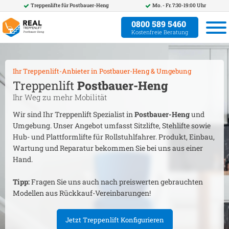
Treppenlifte für
Postbauer-Heng
Mo. - Fr. 7:30-19:00 Uhr
0800 589 5460
Kostenfreie Beratung
Ihr Treppenlift-Anbieter in
Postbauer-Heng
& Umgebung
Treppenlift
Postbauer-Heng
Ihr Weg zu mehr Mobilität
Wir sind Ihr Treppenlift Spezialist in
Postbauer-Heng
und
Umgebung. Unser Angebot umfasst Sitzlifte, Stehlifte sowie
Hub- und Plattformlifte für Rollstuhlfahrer. Produkt, Einbau,
Wartung und Reparatur bekommen Sie bei uns aus einer
Hand.
Tipp:
Fragen Sie uns auch nach preiswerten gebrauchten
Modellen aus Rückkauf-Vereinbarungen!
Jetzt Treppenlift Konfigurieren