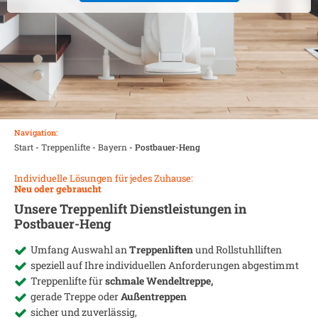
Navigation:
Start
-
Treppenlifte
-
Bayern
-
Postbauer-Heng
Individuelle Lösungen für jedes Zuhause:
Neu oder gebraucht
Unsere Treppenlift Dienstleistungen in
Postbauer-Heng
Umfang Auswahl an
Treppenliften
und Rollstuhlliften
speziell auf Ihre individuellen Anforderungen abgestimmt
Treppenlifte für
schmale Wendeltreppe,
gerade Treppe oder
Außentreppen
sicher und zuverlässig,