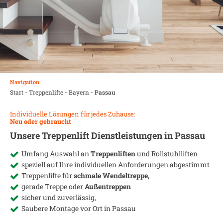
Navigation:
Start
-
Treppenlifte
-
Bayern
-
Passau
Individuelle Lösungen für jedes Zuhause:
Neu oder gebraucht
Unsere Treppenlift Dienstleistungen in
Passau
Umfang Auswahl an
Treppenliften
und Rollstuhlliften
speziell auf Ihre individuellen Anforderungen abgestimmt
Treppenlifte für
schmale Wendeltreppe,
gerade Treppe oder
Außentreppen
sicher und zuverlässig,
Saubere Montage vor Ort in
Passau