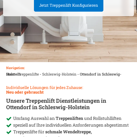
Jetzt Treppenlift Konfigurieren
Navigation:
Start
Ottendorf in Schleswig-Holstein
-
Treppenlifte
-
Schleswig-Holstein
-
Individuelle Lösungen für jedes Zuhause:
Neu oder gebraucht
Unsere Treppenlift Dienstleistungen in
Ottendorf in Schleswig-Holstein
Umfang Auswahl an
Treppenliften
und Rollstuhlliften
speziell auf Ihre individuellen Anforderungen abgestimmt
Treppenlifte für
schmale Wendeltreppe,