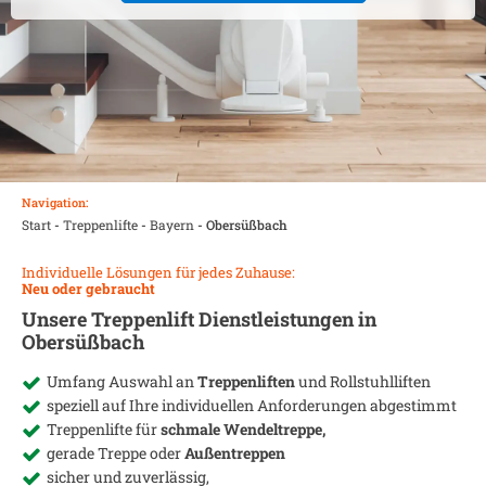
Navigation:
Start
-
Treppenlifte
-
Bayern
-
Obersüßbach
Individuelle Lösungen für jedes Zuhause:
Neu oder gebraucht
Unsere Treppenlift Dienstleistungen in
Obersüßbach
Umfang Auswahl an
Treppenliften
und Rollstuhlliften
speziell auf Ihre individuellen Anforderungen abgestimmt
Treppenlifte für
schmale Wendeltreppe,
gerade Treppe oder
Außentreppen
sicher und zuverlässig,