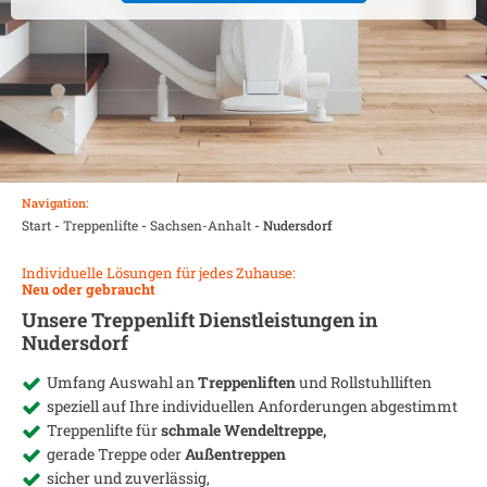
Navigation:
Start
-
Treppenlifte
-
Sachsen-Anhalt
-
Nudersdorf
Individuelle Lösungen für jedes Zuhause:
Neu oder gebraucht
Unsere Treppenlift Dienstleistungen in
Nudersdorf
Umfang Auswahl an
Treppenliften
und Rollstuhlliften
speziell auf Ihre individuellen Anforderungen abgestimmt
Treppenlifte für
schmale Wendeltreppe,
gerade Treppe oder
Außentreppen
sicher und zuverlässig,