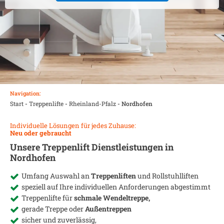
Navigation:
Start
-
Treppenlifte
-
Rheinland-Pfalz
-
Nordhofen
Individuelle Lösungen für jedes Zuhause:
Neu oder gebraucht
Unsere Treppenlift Dienstleistungen in
Nordhofen
Umfang Auswahl an
Treppenliften
und Rollstuhlliften
speziell auf Ihre individuellen Anforderungen abgestimmt
Treppenlifte für
schmale Wendeltreppe,
gerade Treppe oder
Außentreppen
sicher und zuverlässig,