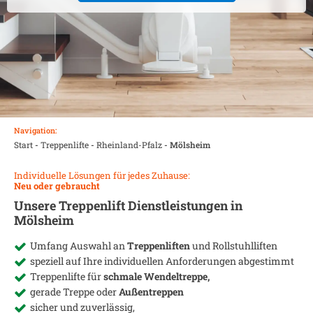
Navigation:
Start
-
Treppenlifte
-
Rheinland-Pfalz
-
Mölsheim
Individuelle Lösungen für jedes Zuhause:
Neu oder gebraucht
Unsere Treppenlift Dienstleistungen in
Mölsheim
Umfang Auswahl an
Treppenliften
und Rollstuhlliften
speziell auf Ihre individuellen Anforderungen abgestimmt
Treppenlifte für
schmale Wendeltreppe,
gerade Treppe oder
Außentreppen
sicher und zuverlässig,